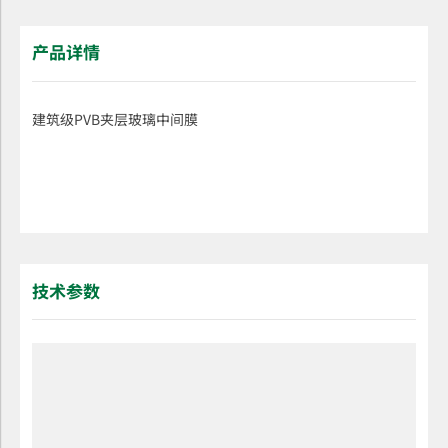
产品详情
建筑级PVB夹层玻璃中间膜
技术参数