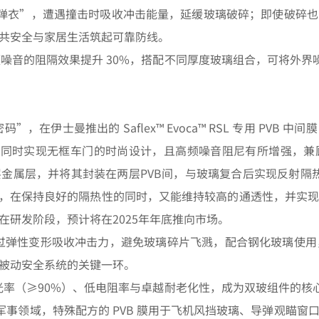
隐形防弹衣”，遭遇撞击时吸收冲击能量，延缓玻璃破碎；即使破碎
共安全与家居生活筑起可靠防线。
频噪音的阻隔效果提升 30%，搭配不同厚度玻璃组合，可将外界噪
，在伊士曼推出的 Saflex™ Evoca™ RSL 专用 PVB
减重的同时实现无框车门的时尚设计，且高频噪音阻尼有所增强，
金属层，并将其封装在两层PVB间，与玻璃复合后实现反射隔
率），在保持良好的隔热性的同时，又能维持较高的通透性，并实
在研发阶段，预计将在2025年年底推向市场。
通过弹性变形吸收冲击力，避免玻璃碎片飞溅，配合钢化玻璃使用
被动安全系统的关键一环。
透光率（≥90%）、低电阻率与卓越耐老化性，成为双玻组件的核心
、军事领域，特殊配方的 PVB 膜用于飞机风挡玻璃、导弹观瞄